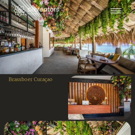
Brassboer Curaçao